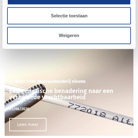
Lees meer
Selectie toestaan
Weigeren
4-EVENT COW
,
Melkveehouderij nieuws
Een genetische benadering naar een
verbeterde vruchtbaarheid
01/06/2020
Lees meer