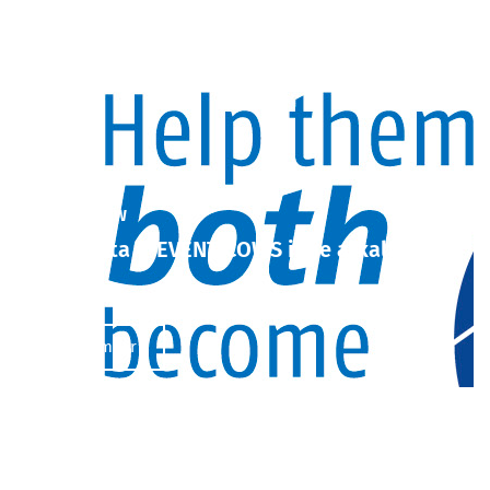
4-EVENT COW
Twee Alta 4-EVENT COWS in je afkalfstal
27/11/2019
Lees meer