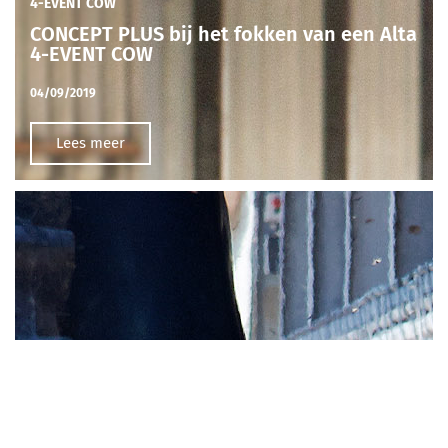
4-EVENT COW
CONCEPT PLUS bij het fokken van een Alta
4-EVENT COW
04/09/2019
Lees meer
4-EVENT COW
Genetica bij het fokken van een Alta 4-
EVENT COW