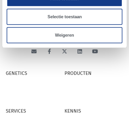
worden ingepland om het programma nader toe te
lichten, dan wel een intakegesprek voor aanmelding.
Selectie toestaan
Weigeren
GENETICS
PRODUCTEN
GENETISCHE PROGRAMMA'S
ALTA COW WATCH
BEVRUCHTEND VERMOGEN
COLOSTRUM
STIER ZOEKEN
RUMILIFE CAL24
STIERENKAART
SERVICES
KENNIS
ALTA PREG
ALTA VALUE SERVICES
BIESTINZAMELING
DAIRY MANAGER SCHOOL