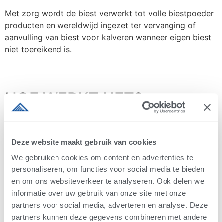
Met zorg wordt de biest verwerkt tot volle biestpoeder
producten en wereldwijd ingezet ter vervanging of
aanvulling van biest voor kalveren wanneer eigen biest
niet toereikend is.
HOE
WERKT HET?
Doorgaans zal een koe niet te veel biest geven, maar na
Deze website maakt gebruik van cookies
e
e
e
de 1
, 2
en 3
biestgift aan het kalf blijven mogelijk
enkele liters over. Deze ‘extra biest’ wordt door SCCL
We gebruiken cookies om content en advertenties te
ingezameld.
personaliseren, om functies voor social media te bieden
en om ons websiteverkeer te analyseren. Ook delen we
informatie over uw gebruik van onze site met onze
e
e
e
• 1
, 2
en 3
melkmaal van zowel vaarzen als koeien
partners voor social media, adverteren en analyse. Deze
partners kunnen deze gegevens combineren met andere
• SCCL levert de vrieskist en de inzamelbakken