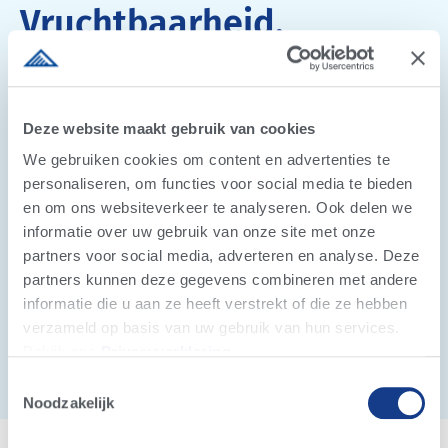
Vruchtbaarheid,
gezondheid & welzijn
Verbeter de vruchtbaarheid, gezondheid en het
Deze website maakt gebruik van cookies
welzijn van uw veestapel met 24/7 herkauw-,
vreet- en activiteitsmonitoring.
We gebruiken cookies om content en advertenties te
personaliseren, om functies voor social media te bieden
Combineer de geavanceerde Alta COW WATCH
en om ons websiteverkeer te analyseren. Ook delen we
technologie met deskundige ondersteuning en advies
informatie over uw gebruik van onze site met onze
van uw vertrouwde Alta adviseur.
partners voor social media, adverteren en analyse. Deze
partners kunnen deze gegevens combineren met andere
informatie die u aan ze heeft verstrekt of die ze hebben
Meer informatie
verzameld op basis van uw gebruik van hun services.
Bekijk ons ​​​​
Privacyverklaring
.
Toestemmingsselectie
Noodzakelijk