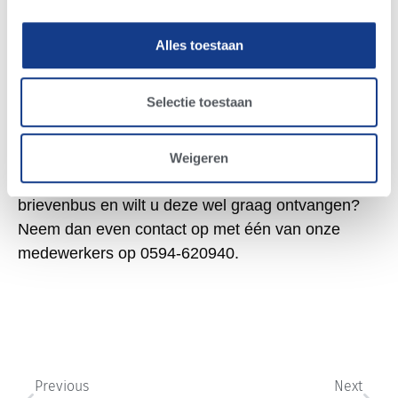
van andere (melk) rassen: Jersey, Angus, Brown
Swiss. Tevens hebben we altijd goede Belgische
Alles toestaan
Blauwe stieren in ons assortiment die geschikt zijn
voor gebruikskruisingen. Vraag uw
accountmanager naar de prijzen en
Selectie toestaan
beschikbaarheid.
Nog geen stierenkaart in uw brievenbus?
Weigeren
Ontvangt u onze stierenkaart nog niet in uw
brievenbus en wilt u deze wel graag ontvangen?
Neem dan even contact op met één van onze
medewerkers op 0594-620940.
Previous
Next