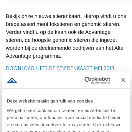
Bekijk onze nieuwe stierenkaart. Hierop vindt u ons
brede assortiment fokstieren en genomic stieren.
Verder vindt u op de kaart ook de Advantage
stieren, de hoogste genomic stieren die ingezet
worden bij de deelnemende bedrijven aan het Alta
Advantage programma.
DOWNLOAD HIER DE STIERENKAART MEI 2018
Informatie Amerikaanse fokwaarden
Om de fokwaarde van een stier inzichtelijk te
maken, kiest Alta ervoor om met de originele
Deze website maakt gebruik van cookies
Amerikaanse fokwaarden te werken. Deze
We gebruiken cookies om content en advertenties te
fokwaarden bevatten de betrouwbare originele
personaliseren, om functies voor social media te bieden
informatie van een stier waardoor de
en om ons websiteverkeer te analyseren. Ook delen we
betrouwbaarheid hoger is. Omdat deze
informatie over uw gebruik van onze site met onze