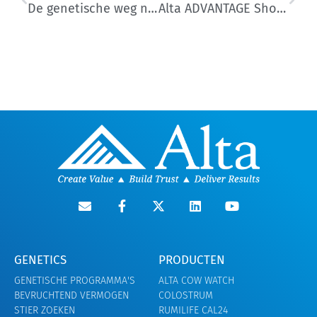
De genetische weg naar gezondere koeien
Alta ADVANTAGE Showcase Tour bezoekt vooruitstrevende melkveebedrijven in Idaho
GENETICS
PRODUCTEN
GENETISCHE PROGRAMMA'S
ALTA COW WATCH
BEVRUCHTEND VERMOGEN
COLOSTRUM
STIER ZOEKEN
RUMILIFE CAL24