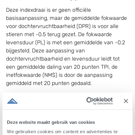
Deze indexdraai is er geen officiële
basisaanpassing, maar de gemiddelde fokwaarde
voor dochtervruchtbaarheid (DPR) is voor alle
stieren met -0.5 terug gezet. De fokwaarde
levensduur (PL) is met een gemiddelde van -0.2
bijgesteld. Deze aanpassing van
dochtervruchtbaarheid en levensduur leidt tot
een gemiddelde daling van 20 punten TPI, de
inetfokwaarde (NM$) is door de aanpassing
gemiddeld met 20 punten gedaald.
Bush-Bros AltaBGOOD | Robust x Massey | 511 |
CP | 2474 TPI
Ideale koeien voor progressieve
Deze website maakt gebruik van cookies
melkveehouders, gemiddelde grootte met
We gebruiken cookies om content en advertenties te
meer kracht dan melktype