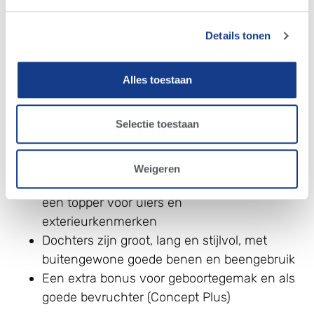
Productie topper met 1300 ponden melk en
136 ponden vet en eiwit
Details tonen
Voormalige
FUTURE STAR
stier met extreme
gemakkelijke geboortes en goede bevruchter
(
Concept Plus
)
Alles toestaan
Gemiddeld qua hoogtemaat met breed en
hoog aangehechte achteruiers
Selectie toestaan
Zahbulls Alta1STCLASS | Numero Uno x Dorcy | CP
| 2373 TPI
Weigeren
Vroege dochters bevestigen deze stier als
een topper voor uiers en
exterieurkenmerken
Dochters zijn groot, lang en stijlvol, met
buitengewone goede benen en beengebruik
Een extra bonus voor geboortegemak en als
goede bevruchter (Concept Plus)