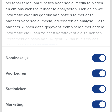
personaliseren, om functies voor social media te bieden
Dochters produceren veel melk met hoge
en om ons websiteverkeer te analyseren. Ook delen we
gehaltes, met vast aangehechte uiers
informatie over uw gebruik van onze site met onze
Gezonde en probleemloze koeien
partners voor social media, adverteren en analyse. Deze
Lone-Oak-Acres AltaROBLE | Mogul x Observer |
partners kunnen deze gegevens combineren met andere
511 | CP | 2461 TPI
informatie die u aan ze heeft verstrekt of die ze hebben
verzameld op basis van uw gebruik van hun services.
Een gezondheid en exterieur specialist, met
Bekijk ons ​​​​
Privacyverklaring
.
6.4 maanden levensduur (PL) en 2.4
Toestemmingsselectie
dochtervruchtbaarheid (DPR)
Noodzakelijk
Torenhoge scores voor uiers (2.60) en totaal
exterieur (2.53)
Voorkeuren
Dochters zijn stijlvolle koeien, dynamisch
gebouwd en met prachtige uiers die vast
aangehecht zijn
Statistieken
Mr-Furnace-Hill AltaPITA | Supersire x Man-O-Man
| 511 | CP | 2430 TPI
Marketing