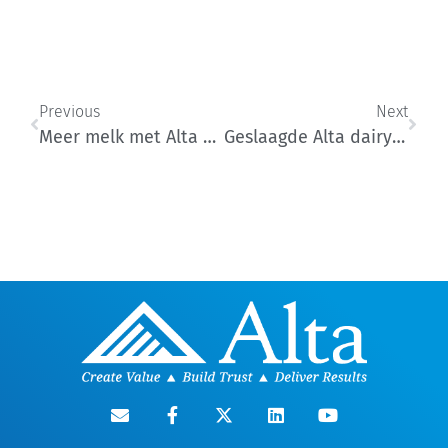
Previous
Next
Meer melk met Alta Cow Watch op het Koepon melkveebedrijf
Geslaagde Alta dairy middag bij Berends Dairy in Warnsveld