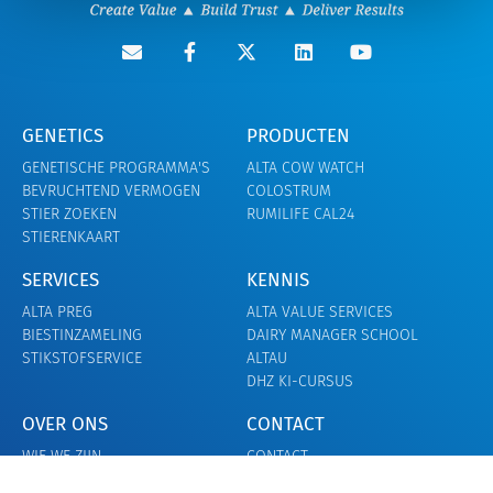
GENETICS
PRODUCTEN
GENETISCHE PROGRAMMA'S
ALTA COW WATCH
BEVRUCHTEND VERMOGEN
COLOSTRUM
STIER ZOEKEN
RUMILIFE CAL24
STIERENKAART
SERVICES
KENNIS
ALTA PREG
ALTA VALUE SERVICES
BIESTINZAMELING
DAIRY MANAGER SCHOOL
STIKSTOFSERVICE
ALTAU
DHZ KI-CURSUS
OVER ONS
CONTACT
WIE WE ZIJN
CONTACT
CARRIÈRE
ONZE TEAMS