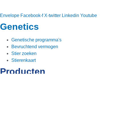
Envelope
Facebook-f
X-twitter
Linkedin
Youtube
Genetics
Genetische programma's
Bevruchtend vermogen
Stier zoeken
Stierenkaart
Producten
Alta Cow Watch
Colostrum
Rumilife CAL24
Services
Alta Preg