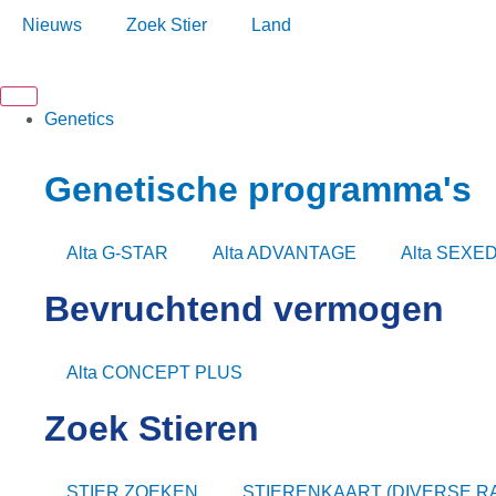
Ga
Nieuws
Zoek Stier
Land
naar
de
inhoud
Genetics
Genetische programma's
Alta G-STAR
Alta ADVANTAGE
Alta SEXE
Bevruchtend vermogen
Alta CONCEPT PLUS
Zoek Stieren
STIER ZOEKEN
STIERENKAART (DIVERSE R