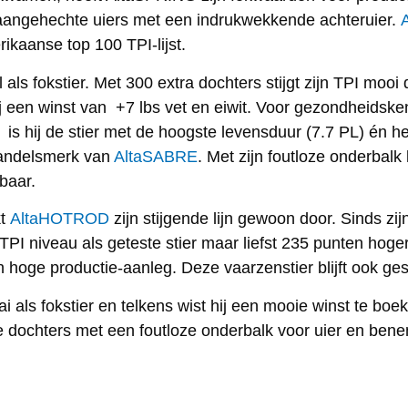
k aangehechte uiers met een indrukwekkende achteruier.
rikaanse top 100 TPI-lijst.
 als fokstier. Met 300 extra dochters stijgt zijn TPI mooi d
hij een winst van +7 lbs vet en eiwit. Voor gezondheids
 is hij de stier met de hoogste levensduur (7.7 PL) én he
handelsmerk van
AltaSABRE
. Met zijn foutloze onderbal
baar.
kt
AltaHOTROD
zijn stijgende lijn gewoon door. Sinds zijn
TPI niveau als geteste stier maar liefst 235 punten hoger
hoge productie-aanleg. Deze vaarzenstier blijft ook ges
i als fokstier en telkens wist hij een mooie winst te boek
 dochters met een foutloze onderbalk voor uier en bene