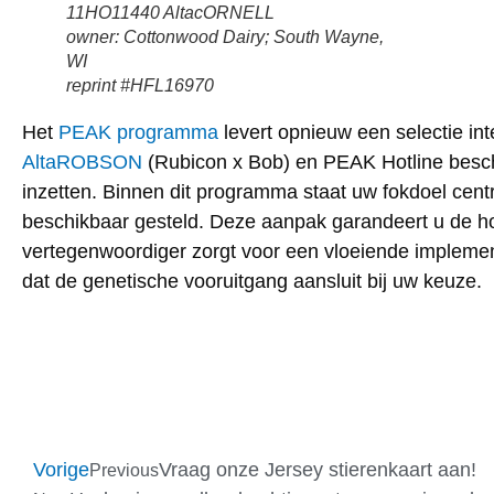
11HO11440 AltacORNELL
owner: Cottonwood Dairy; South Wayne,
WI
reprint #HFL16970
Het
PEAK programma
levert opnieuw een selectie i
AltaROBSON
(Rubicon x Bob) en PEAK Hotline besc
inzetten. Binnen dit programma staat uw fokdoel centr
beschikbaar gesteld. Deze aanpak garandeert u de hoo
vertegenwoordiger zorgt voor een vloeiende implemen
dat de genetische vooruitgang aansluit bij uw keuze.
Vorige
Vraag onze Jersey stierenkaart aan!
Previous