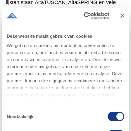
lijsten staan AltaTUSCAN, AltaSPRING en vele
anderen. Op TPI basis doen onze stieren het in
Nederland zelfs nog beter, bekijk onze nieuwe Alta
Update stierenkaart voor onze nieuwe genomic
toppers met inmiddels al weer veel hogere TPI dan
Deze website maakt gebruik van cookies
onze huidige fokstieren!
We gebruiken cookies om content en advertenties te
personaliseren, om functies voor social media te bieden
Hier nog een paar voorbeelden van hoge
en om ons websiteverkeer te analyseren. Ook delen we
noteringen van Alta stieren elders op de wereld:
informatie over uw gebruik van onze site met onze
DE MEEST VRUCHTBARE STIEREN MET
partners voor social media, adverteren en analyse. Deze
CONCEPT PLUS
partners kunnen deze gegevens combineren met andere
informatie die u aan ze heeft verstrekt of die ze hebben
Welke stier u ook kiest doet er niet toe, wanneer u
verzameld op basis van uw gebruik van hun services.
niet eerst uw dieren drachtig krijgt. Daarom is het
Bekijk ons ​​​​
Privacyverklaring
.
belangrijk om te weten, dat Alta een leidende
Toestemmingsselectie
positie inneemt op het gebied van bevruchtend
Noodzakelijk
vermogen. We hebben een grote hoeveelheid zeer
vruchtbare CONCEPT PLUS stieren beschikbaar,