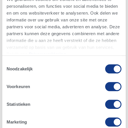
vruchtbaarheidscijfers zijn de koeien gemiddeld
personaliseren, om functies voor social media te bieden
160 dagen aan de melk. Dit laat toe om een
en om ons websiteverkeer te analyseren. Ook delen we
informatie over uw gebruik van onze site met onze
gemiddelde dagproductie van 37 kg melk per koe
partners voor social media, adverteren en analyse. Deze
te behalen.
partners kunnen deze gegevens combineren met andere
Vraag advies bij uw accountmanager als u meer
informatie die u aan ze heeft verstrekt of die ze hebben
verzameld op basis van uw gebruik van hun services.
wenst te weten over deze
Bekijk ons ​​​​
Privacyverklaring
.
vruchtbaarheidskengetallen en de Alta FERTILITY
Toestemmingsselectie
AWARD.
Noodzakelijk
Voorkeuren
Statistieken
Marketing