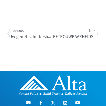
Previous
Next
Uw genetische beslissing van vandaag is uw toekomstige veestapel
BETROUWBAARHEIDSCIJFERS VAN GROTE WAARDE, TPI ONDERSCHEIDT ZICH