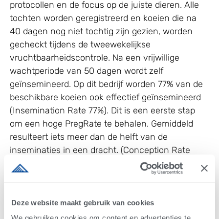
protocollen en de focus op de juiste dieren. Alle
tochten worden geregistreerd en koeien die na
40 dagen nog niet tochtig zijn gezien, worden
gecheckt tijdens de tweewekelijkse
vruchtbaarheidscontrole. Na een vrijwillige
wachtperiode van 50 dagen wordt zelf
geïnsemineerd. Op dit bedrijf worden 77% van de
beschikbare koeien ook effectief geïnsemineerd
(Insemination Rate 77%). Dit is een eerste stap
om een hoge PregRate te behalen. Gemiddeld
resulteert iets meer dan de helft van de
inseminaties in een dracht. (Conception Rate
51%). Dit hoge bevruchtingscijfer wordt ook
behaald bij de eerste inseminaties. De hoge
inseminatiegraad gecombineerd met hoge
bevruchtingscijfers resulteert in een actuele
Deze website maakt gebruik van cookies
PregRate van 38%. Door deze hoge
We gebruiken cookies om content en advertenties te