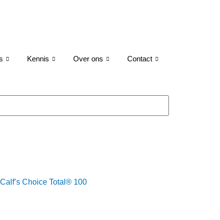
s
Kennis
Over ons
Contact
Calf’s Choice Total® 100