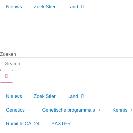
Ga
Nieuws
Zoek Stier
Land
naar
de
inhoud
Zoeken
Nieuws
Zoek Stier
Land
Genetics
Genetische programma’s
Kennis
Rumilife CAL24
BAXTER