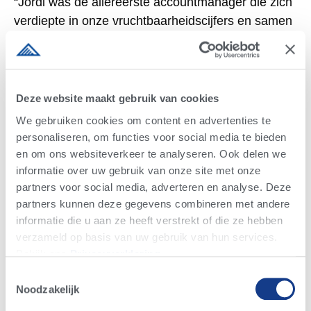
“Jordi was de allereerste accountmanager die zich
verdiepte in onze vruchtbaarheidscijfers en samen
met ons in het managementsysteem UNIFORM-
Agri keek.”
Samen met accountmanager Sietse Venema is
Deze website maakt gebruik van cookies
AltaPREG
familie Katerberg in 2023 gestart met
.
We gebruiken cookies om content en advertenties te
“We liepen achter de feiten aan wat betreft
personaliseren, om functies voor social media te bieden
vruchtbaarheid en zaten op een TussenKalfTijd
en om ons websiteverkeer te analyseren. Ook delen we
van ongeveer 445 dagen.”
informatie over uw gebruik van onze site met onze
partners voor social media, adverteren en analyse. Deze
AltaPREG
Nu voert het
team de dagelijkse repro
partners kunnen deze gegevens combineren met andere
werkzaamheden uit. Elke week worden dieren
informatie die u aan ze heeft verstrekt of die ze hebben
gescand door herdmanager Rolf Smit. De focus ligt
verzameld op basis van uw gebruik van hun services.
op de 4 events in de repro cyclus van koeien. Dat
Bekijk ons ​​​​
Privacyverklaring
.
betekent een vlotte aanpak van pas gekalfde
Toestemmingsselectie
dieren, die moeten opschonen, in cyclus komen en
Noodzakelijk
geïnsemineerd. “De samenwerking is echt heel