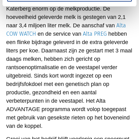
De afgelopen jaren ligt de focus bij familie
Katerberg enorm op de melkproductie. De
hoeveelheid geleverde melk is gestegen van 2,1
Alta
naar 3,4 miljoen liter melk. De aanschaf van
COW WATCH
Alta PREG
en de service van
hebben
een flinke bijdrage geleverd in de extra geleverde
liters per koe. Daarnaast zijn ze gestart met 3 maal
daags melken, hebben zich gericht op
rantsoenoptimalisatie en de veestapel verder
uitgebreid. Sinds kort wordt ingezet op een
bedrijfsfokdoel met een genetisch plan op
productie, gezondheid en een aantal
verbeterpunten in de veestapel. Het Alta
ADVANTAGE programma wordt volop toegepast
met gebruik van gesekste rieten op het boveneind
van de koppel.
Groei van het bedrijf blijft voorlopig een speerpunt