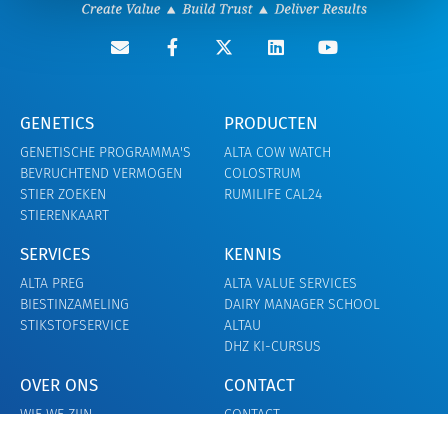
GENETICS
PRODUCTEN
GENETISCHE PROGRAMMA'S
ALTA COW WATCH
BEVRUCHTEND VERMOGEN
COLOSTRUM
STIER ZOEKEN
RUMILIFE CAL24
STIERENKAART
SERVICES
KENNIS
ALTA PREG
ALTA VALUE SERVICES
BIESTINZAMELING
DAIRY MANAGER SCHOOL
STIKSTOFSERVICE
ALTAU
DHZ KI-CURSUS
OVER ONS
CONTACT
WIE WE ZIJN
CONTACT
CARRIÈRE
ONZE TEAMS