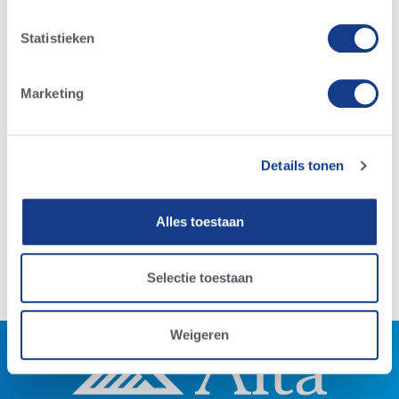
Statistieken
Marketing
Alta nieuws
,
Melkveehouderij nieuws
Meer melk met Alta Cow Watch op het
Koepon melkveebedrijf
Details tonen
01/04/2017
Alles toestaan
Lees meer
Selectie toestaan
Weigeren