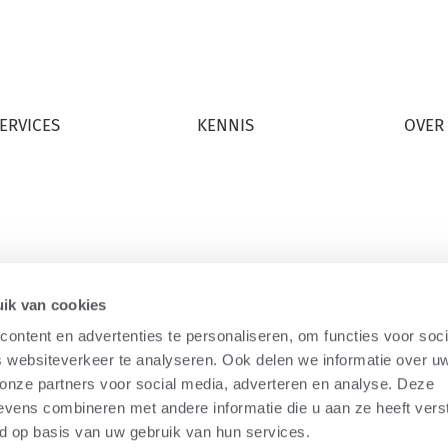
ERVICES
KENNIS
OVER
LTA PREG
ALTA VALUE SERVICES
WIE WE
IESTINZAMELING
DAIRY MANAGER SCHOOL
CARRIÈ
TIKSTOFSERVICE
ALTAU
NIEUW
DHZ KI-CURSUS
ik van cookies
ontent en advertenties te personaliseren, om functies voor soci
 websiteverkeer te analyseren. Ook delen we informatie over u
 onze partners voor social media, adverteren en analyse. Deze
vens combineren met andere informatie die u aan ze heeft vers
ts Reserved.
d op basis van uw gebruik van hun services.