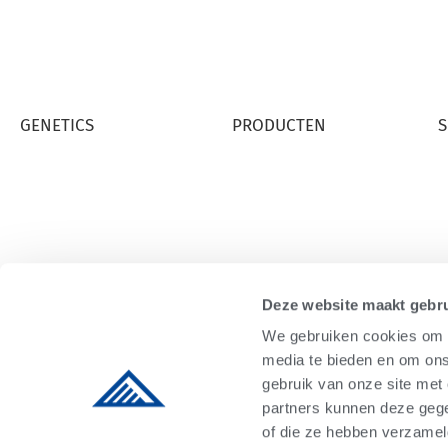
GENETICS
PRODUCTEN
S
GENETISCHE PROGRAMMA'S
ALTA COW WATCH
A
BEVRUCHTEND VERMOGEN
COLOSTRUM
B
STIER ZOEKEN
RUMILIFE CAL24
S
STIERENKAART
Deze website maakt gebru
We gebruiken cookies om c
media te bieden en om ons
gebruik van onze site met
partners kunnen deze gege
Terms & Conditions
Privacy
© Copyright Alta Genetics Inc. - All Righ
of die ze hebben verzamel