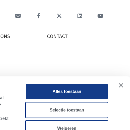
 ONS
CONTACT
 ZIJN
CONTACT
RE
ONZE TEAMS
S
Alles toestaan
al
w
Selectie toestaan
trekt
Weigeren