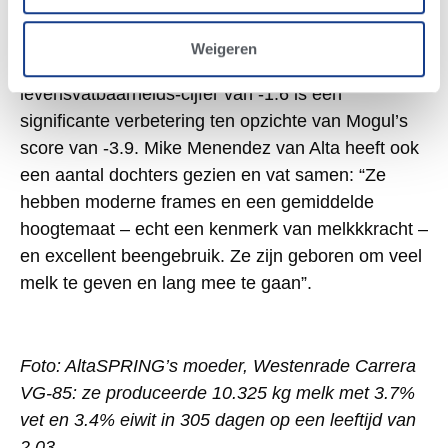
AltaSPRING
De fokwaarden van
volgen het Mogul-
patroon, met steil beenwerk en korte spenen. Net
Weigeren
als zijn vader is hij gemiddeld voor celgetal. Zijn
levensvatbaarheids-cijfer van -1.6 is een
significante verbetering ten opzichte van Mogul’s
score van -3.9. Mike Menendez van Alta heeft ook
een aantal dochters gezien en vat samen: “Ze
hebben moderne frames en een gemiddelde
hoogtemaat – echt een kenmerk van melkkkracht –
en excellent beengebruik. Ze zijn geboren om veel
melk te geven en lang mee te gaan”.
Foto: AltaSPRING’s moeder, Westenrade Carrera
VG-85: ze produceerde 10.325 kg melk met 3.7%
vet en 3.4% eiwit in 305 dagen op een leeftijd van
2.03.