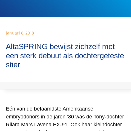
GENETISCHE PROG
ALTA COW WATCH
CALF’S CHOICE TOTAL® 1
januari 8, 2018
AltaSPRING bewijst zichzelf met
een sterk debuut als dochtergeteste
stier
Eén van de befaamdste Amerikaanse
embryodonors in de jaren ’80 was de Tony-dochter
Rilara Mars Lavena EX-91. Ook haar kleindochter