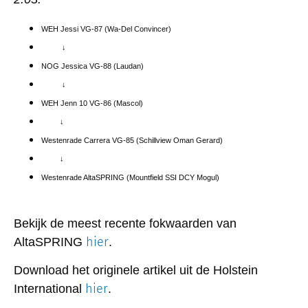
WEH Jessi VG-87 (Wa-Del Convincer)
↓
NOG Jessica VG-88 (Laudan)
↓
WEH Jenn 10 VG-86 (Mascol)
↓
Westenrade Carrera VG-85 (Schillview Oman Gerard)
↓
Westenrade AltaSPRING (Mountfield SSI DCY Mogul)
Bekijk de meest recente fokwaarden van
hier
AltaSPRING
.
Download het originele artikel uit de Holstein
hier
International
.