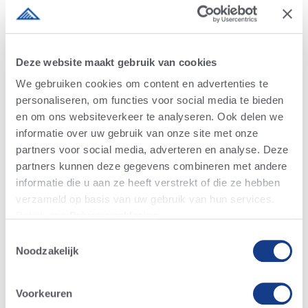
PEAK Genetics in samenwerking met CDCB
(Council on Dairy Cattle Breeding). De REI is niet
berekend door of geassocieerd met
Deze website maakt gebruik van cookies
officiële indexen uit de sector. De REI is een
We gebruiken cookies om content en advertenties te
nieuwe tool die wordt gebruikt door Alta en voor u
personaliseren, om functies voor social media te bieden
als melkveehouder ter beschikking komt. De REI is
en om ons websiteverkeer te analyseren. Ook delen we
waardevol voor ieder melkveebedrijf.
informatie over uw gebruik van onze site met onze
partners voor social media, adverteren en analyse. Deze
partners kunnen deze gegevens combineren met andere
Waarin verschilt de REI van de Holstein USA
informatie die u aan ze heeft verstrekt of die ze hebben
Fertility Index?
verzameld op basis van uw gebruik van hun services.
Bekijk ons ​​​​
Privacyverklaring
.
Holstein USA heeft onlangs een bijgewerkte versie
Toestemmingsselectie
van hun Fertility Index (FI) uitgebracht, die verschilt
Noodzakelijk
van de REI. Zowel de REI als de FI van Holstein
USA hebben vergelijkbare doelen voor ogen met
Voorkeuren
betrekking tot verbeterde vrouwelijke