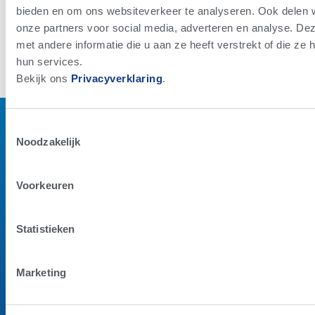
bieden en om ons websiteverkeer te analyseren. Ook delen w
« PREVIOUS
NEXT »
onze partners voor social media, adverteren en analyse. D
met andere informatie die u aan ze heeft verstrekt of die z
hun services.
Bekijk ons ​​​​
Privacyverklaring
.
Toestemmingsselectie
Envelope
Facebook-f
X-
Noodzakelijk
twitter
Linkedin
Youtube
Voorkeuren
GENETICS
PRODUCTEN
SERVICES
Statistieken
GENETISCHE
ALTA COW
ALTA PREG
PROGRAMMA'S
WATCH
BIESTINZAMEL
Marketing
BEVRUCHTEND
COLOSTRUM
STIKSTOFSER
VERMOGEN
RUMILIFE
STIER ZOEKEN
CAL24