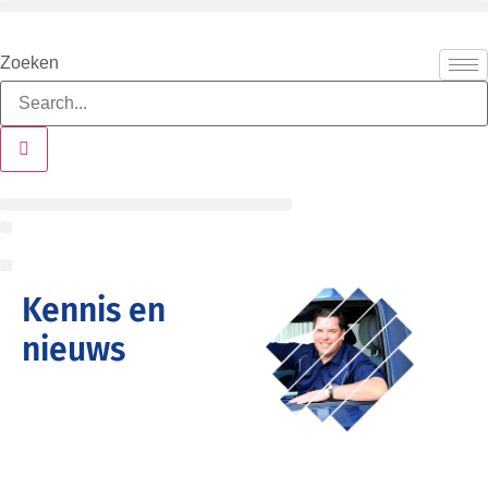
Ga
naar
Zoeken
de
inhoud
Kennis en
nieuws