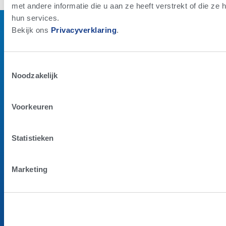
met andere informatie die u aan ze heeft verstrekt of die z
hun services.
Bekijk ons ​​​​
Privacyverklaring
.
Envelope
Facebook-f
X-
twitter
Linkedin
Youtube
Toestemmingsselectie
Noodzakelijk
GENETICS
PRODUCTEN
SERVICES
Voorkeuren
GENETISCHE
ALTA COW
ALTA PREG
PROGRAMMA'S
WATCH
BIESTINZAMEL
BEVRUCHTEND
COLOSTRUM
STIKSTOFSER
Statistieken
VERMOGEN
RUMILIFE
STIER ZOEKEN
CAL24
Marketing
STIERENKAART