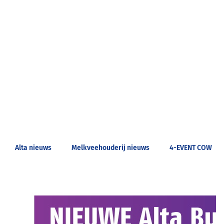
Alta nieuws
Melkveehouderij nieuws
4-EVENT COW