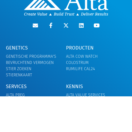
GENETICS
PRODUCTEN
GENETISCHE PROGRAMMA'S
ALTA COW WATCH
BEVRUCHTEND VERMOGEN
COLOSTRUM
STIER ZOEKEN
RUMILIFE CAL24
STIERENKAART
SERVICES
KENNIS
ALTA PREG
ALTA VALUE SERVICES
BIESTINZAMELING
DAIRY MANAGER SCHOOL
STIKSTOFSERVICE
ALTAU
DHZ KI-CURSUS
OVER ONS
CONTACT